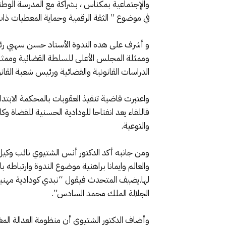
في موضوع ” الثقة الرقمية وحماية المعطيات ذا
و أشرف على هده الندوة الأستاد حسن سهبي رئيس 
وممثلة المجلس الأعلى للسلطة القضائية وممثل ر
الدراسات القانونية والقضائية ورئيس شعبة القان
واعتبرت قاضية تنفيذ العقوبات بالمحكمة الابتد
فاللقاء يعد انفتاحا للودادية الحسنية للقضاة و
والتوعية.
ومن جانبه أكد الدكتور أنس الشتيوي نائب وكيل ا
والعالم وايمانا براهنية موضوع الندوة وارتباطه
لها.يضيف المتحدث فيقول “نبدي كودادية مهنية ق
الجلالة الملك محمد السادس”.
وأضاف الدكتور الشتيوي أن منظومة العدالة المغ