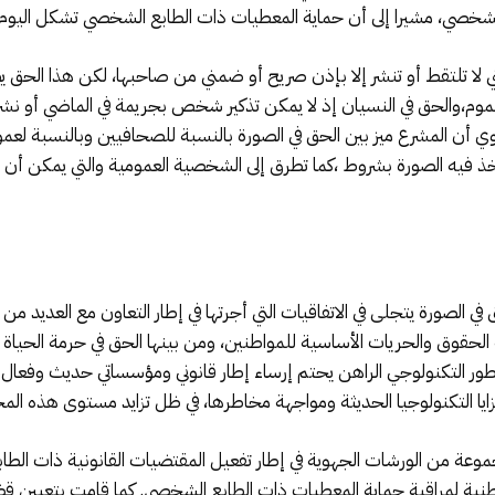
الشخصي، مشيرا إلى أن حماية المعطيات ذات الطابع الشخصي تشكل اليوم 
تي لا تلتقط أو تنشر إلا بإذن صريح أو ضمني من صاحبها، لكن هذا الحق
عموم،والحق في النسيان إذ لا يمكن تذكير شخص بجريمة في الماضي أو ن
وي أن المشرع ميز بين الحق في الصورة بالنسبة للصحافيين وبالنسبة لعمو
خذ فيه الصورة بشروط ،كما تطرق إلى الشخصية العمومية والتي يمكن أن ت
 في الصورة يتجلى في الاتفاقيات التي أجرتها في إطار التعاون مع العديد م
طور التكنولوجي الراهن يحتم إرساء إطار قانوني ومؤسساتي حديث وفعال
زايا التكنولوجيا الحديثة ومواجهة مخاطرها، في ظل تزايد مستوى هذه الم
جموعة من الورشات الجهوية في إطار تفعيل المقتضيات القانونية ذات الط
طنية لمراقبة حماية المعطيات ذات الطابع الشخصي. كما قامت بتعيين قض