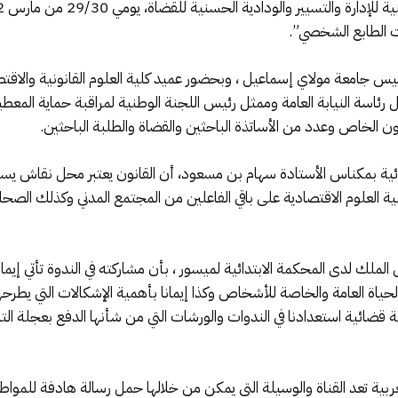
ت الطابع الشخصي”.
جامعة مولاي إسماعيل ، وبحضور عميد كلية العلوم القانونية والاقتصادي
ئاسة النيابة العامة وممثل رئيس اللجنة الوطنية لمراقبة حماية المعط
ون الخاص وعدد من الأساتذة الباحثين والقضاة والطلبة الباحثين.
ائية بمكناس الأستادة سهام بن مسعود، أن القانون يعتبر محل نقاش يستد
كلية العلوم الاقتصادية على باقي الفاعلين من المجتمع المدني وكذلك الص
لملك لدى المحكمة الابتدائية لميسور ، بأن مشاركته في الندوة تأتي إيما
 بالحياة العامة والخاصة للأشخاص وكذا إيمانا بأهمية الإشكالات التي يط
ضائية استعدادنا في الندوات والورشات التي من شأنها الدفع بعجلة التن
ربية تعد القناة والوسيلة التي يمكن من خلالها حمل رسالة هادفة للموا