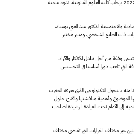
والإجتماعية بمكناس ، بشراكة مع المدرسة الوطنية للإدارة والتسيير والودادية الحسنية للقضاة، يومي 29/30 من مارس 2022 برحاب كلية العلوم القانونية، ندوة علمية
ة والاجتماعية الدكتور عبد الغني بوعياد،
يات ذات الطابع الشخصي، ومدير مختبر
عي وقفة من أجل تبادل الأفكار والآراء.
حافة التي تلعب دورا أساسيا في التحسيس
نا منه بالتحول التكنولوجي الذي يعرفه المغرب
رحها الموضوع وأهمية مناقشتها واقترح حلول
مية إلى الأمام تحت القيادة الرشيدة لصاحب
طنين عبر مختلف القرارات التي تقاضي مختلف