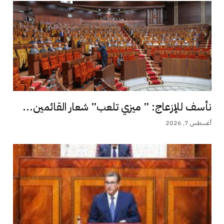
نأسف للإزعاج: ” ميزي تلعب” شعار القائمين...
أغسطس 7, 2026