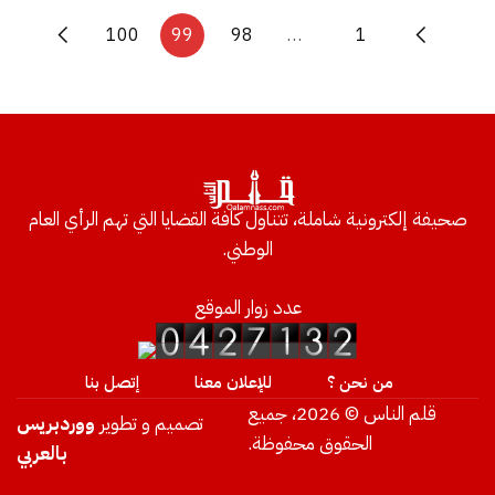
100
99
98
…
1
صحيفة إلكترونية شاملة، تتناول كافة القضايا التي تهم الرأي العام
الوطني.
عدد زوار الموقع
من نحن ؟
للإعلان معنا
إتصل بنا
قلم الناس © 2026، جميع
تصميم و تطوير
ووردبريس
الحقوق محفوظة.
بالعربي