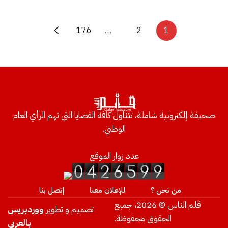
176
…
2
1
صحيفة إلكترونية شاملة، تتناول كافة القضايا التي تهم الرأي العام
الوطني.
عدد زوار الموقع
من نحن ؟
للإعلان معنا
إتصل بنا
قلم الناس © 2026، جميع
تصميم و تطوير
ووردبريس
الحقوق محفوظة.
بالعربي