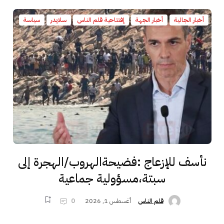
أخبار الجالية
أخبار الجهة
إفتتاحية قلم الناس
سلايدر
سياسة
نأسف للإزعاج :فضيحةالهروب/الهجرة إلى
سبتة،مسؤولية جماعية
أغسطس 1, 2026
0
قلم الناس