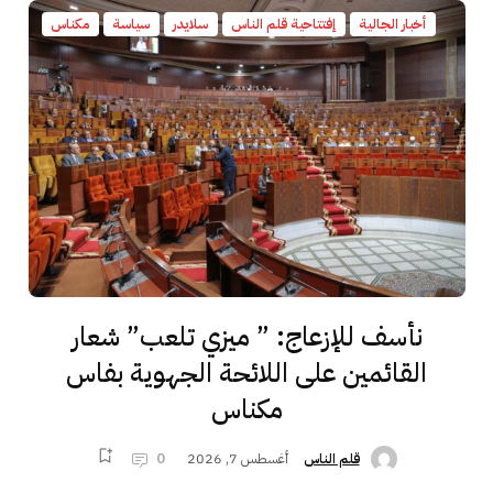
أخبار الجالية
إفتتاحية قلم الناس
سلايدر
سياسة
مكناس
نأسف للإزعاج: ” ميزي تلعب” شعار
القائمين على اللائحة الجهوية بفاس
مكناس
أغسطس 7, 2026
0
قلم الناس