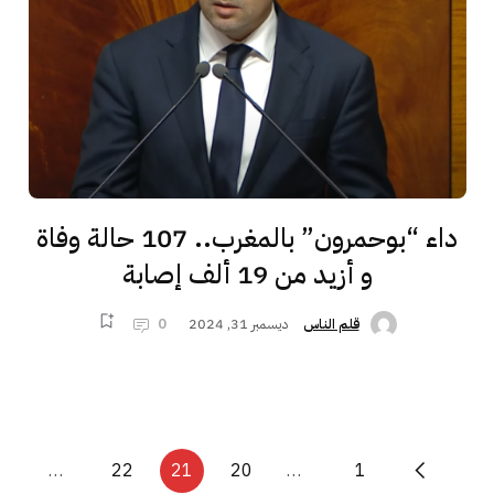
داء “بوحمرون” بالمغرب.. 107 حالة وفاة
و أزيد من 19 ألف إصابة
ديسمبر 31, 2024
0
قلم الناس
…
22
21
20
…
1