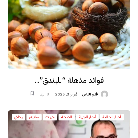
فوائد مذهلة “للبندق”..
فبراير 3, 2025
0
قلم الناس
أخبار الجالية
أخبار الجهة
الصحة
جهات
سلايدر
وطني