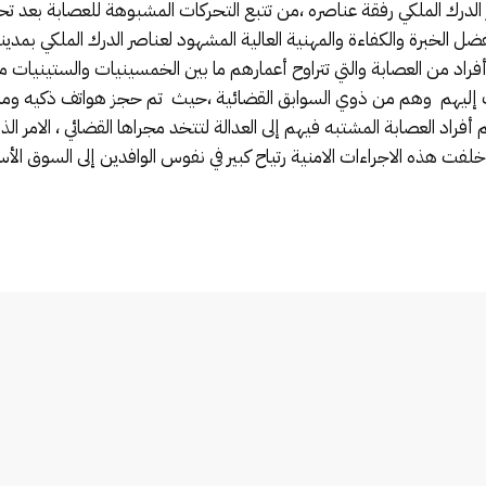
ز الدرك الملكي رفقة عناصره ،من تتبع التحركات المشبوهة للعصابة بعد 
لخبرة والكفاءة والمهنية العالية المشهود لعناصر الدرك الملكي بمدينة س
ة أفراد من العصابة والتي تتراوح أعمارهم ما بين الخمسينيات والستينيا
سب إليهم وهم من ذوي السوابق القضائية ،حيث تم حجز هواتف ذكيه ومل
 أفراد العصابة المشتبه فيهم إلى العدالة لتتخد مجراها القضائي ، الامر 
وخلفت هذه الاجراءات الامنية رتياح كبير في نفوس الوافدين إلى السوق