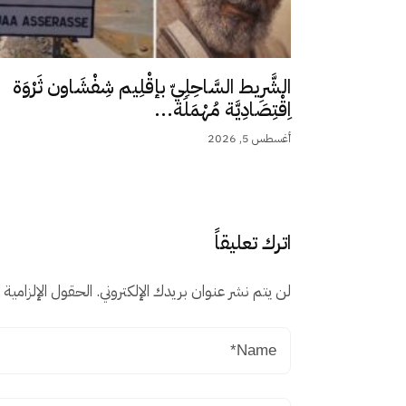
الشَّرِيط السَّاحِلِيّ بإقْلِيم شِفْشَاون ثَرْوَة
اِقْتِصَادِيَّة مُهْمَلَة...
أغسطس 5, 2026
اترك تعليقاً
لن يتم نشر عنوان بريدك الإلكتروني.
الحقول الإلزامية م