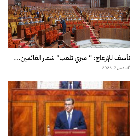
نأسف للإزعاج: ” ميزي تلعب” شعار القائمين...
أغسطس 7, 2026