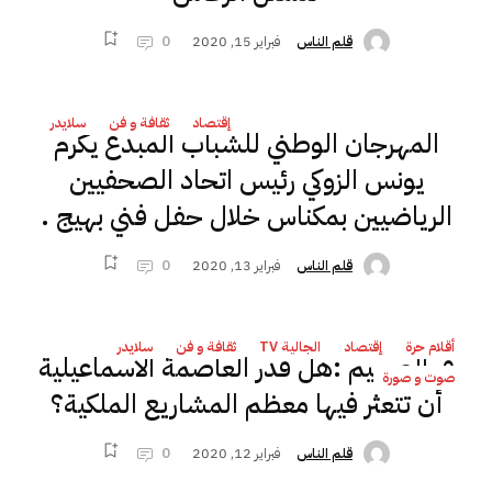
فبراير 15, 2020
0
قلم الناس
إقتصاد
ثقافة و فن
سلايدر
المهرجان الوطني للشباب المبدع يكرم
يونس الزوكي رئيس اتحاد الصحفيين
الرياضيين بمكناس خلال حفل فني بهيج .
فبراير 13, 2020
0
قلم الناس
أقلام حرة
إقتصاد
الجالية TV
ثقافة و فن
سلايدر
في الصميم :هل قدر العاصمة الاسماعيلية
صوت و صورة
أن تتعثر فيها معظم المشاريع الملكية؟
فبراير 12, 2020
0
قلم الناس