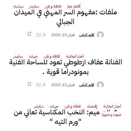
أقلام حرة
ثقافة و فن
سلايدر
سياسة
ملفات :مفهوم السر المهني في الميدان
الجبائي
فبراير 23, 2020
0
قلم الناس
أخبار الجالية
ثقافة و فن
جهات
سلايدر
الفنانة عفاف ازطوطي تعود للساحة الفنية
بمونودراما قوية .
فبراير 22, 2020
0
قلم الناس
أخبار الجالية
إقتصاد
ثقافة و فن
جهات
سلايدر
في الصميم: النخب المكناسية تعاني من
صوت و صورة
“ورم التيه “