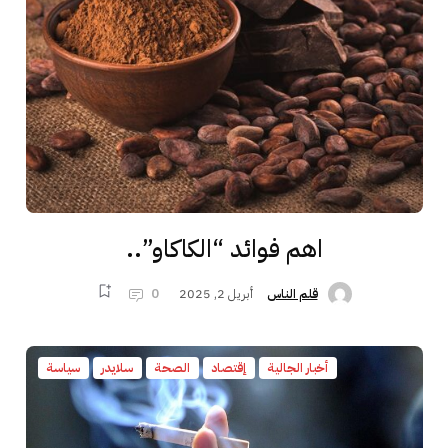
اهم فوائد “الكاكاو”..
أبريل 2, 2025
0
قلم الناس
أخبار الجالية
إقتصاد
الصحة
سلايدر
سياسة