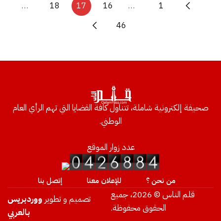
…
18
17
16
…
1
46
صحيفة إلكترونية شاملة، تتناول كافة القضايا التي تهم الرأي العام
الوطني.
عدد زوار الموقع
من نحن ؟
للإعلان معنا
إتصل بنا
قلم الناس © 2026، جميع
تصميم و تطوير
ووردبريس
الحقوق محفوظة.
بالعربي