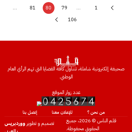
…
81
80
79
…
1
106
صحيفة إلكترونية شاملة، تتناول كافة القضايا التي تهم الرأي العام
الوطني.
عدد زوار الموقع
من نحن ؟
للإعلان معنا
إتصل بنا
قلم الناس © 2026، جميع
تصميم و تطوير
ووردبريس
الحقوق محفوظة.
بالعربي