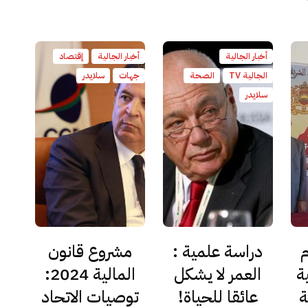
أخبار الجالية
أخبار الجالية
إقتصاد
الجالية TV
الصحة
جهات
سلايدر
سلايدر
دراسة علمية :
مشروع قانون
ة
العمر لا يشكل
المالية 2024:
ة
عائقا للحياة!
توصيات الاتحاد