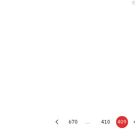
670
…
410
409