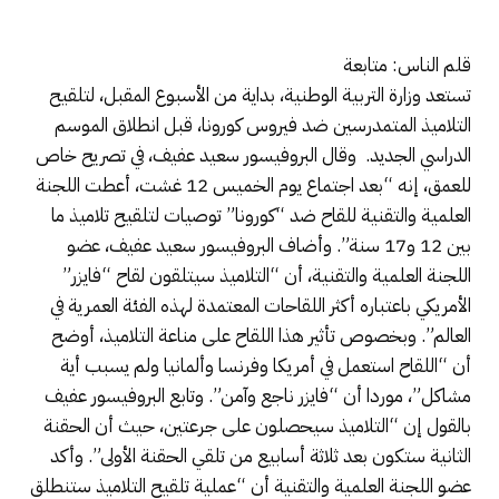
قلم الناس: متابعة
تستعد وزارة التربية الوطنية، بداية من الأسبوع المقبل، لتلقيح
التلاميذ المتمدرسين ضد فيروس كورونا، قبل انطلاق الموسم
الدراسي الجديد. وقال البروفيسور سعيد عفيف، في تصريح خاص
للعمق، إنه “بعد اجتماع يوم الخميس 12 غشت، أعطت اللجنة
العلمية والتقنية للقاح ضد “كورونا” توصيات لتلقيح تلاميذ ما
بين 12 و17 سنة”. وأضاف البروفيسور سعيد عفيف، عضو
اللجنة العلمية والتقنية، أن “التلاميذ سيتلقون لقاح “فايزر”
الأمريكي باعتباره أكثر اللقاحات المعتمدة لهذه الفئة العمرية في
العالم”. وبخصوص تأثير هذا اللقاح على مناعة التلاميذ، أوضح
أن “اللقاح استعمل في أمريكا وفرنسا وألمانيا ولم يسبب أية
مشاكل”، موردا أن “فايزر ناجع وآمن”. وتابع البروفيسور عفيف
بالقول إن “التلاميذ سيحصلون على جرعتين، حيث أن الحقنة
الثانية ستكون بعد ثلاثة أسابيع من تلقي الحقنة الأولى”. وأكد
عضو اللجنة العلمية والتقنية أن “عملية تلقيح التلاميذ ستنطلق