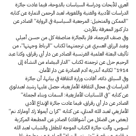
العربي للأبحاث ودراسة السياسات بالدوحة، فيما عادت جائزة
الدراسات الأدبية والفنية واللغوية، لعبد الرحمن التمارة عن كتابه
“الممكن والمتخيل: المرجعية السياسية في الرواية” الصادر عن
دار كنوز المعرفة بالأردن.
وفي صنف الترجمة، فاز بالجائزة مناصفة كل من حسن أميلي
وعبد الرزاق العسري عن ترجمتهما لكتاب “الرباط وجهتها”، من
تأليف البعثة العلمية الفرنسية الصادر عن دار أبي رقراق، وكذا عبد
الرحيم حزل عن ترجمته لكتاب “الدار البيضاء من النشأة إلى
1914” لكاتبه أندريه آدم الصادرة عن دار الأمان.
وفي السياق ذاته، أفادت وزارة الثقافة في بيانها، أن جائزة
الدراسات في مجال الثقافة الأمازيغية، حصل عليها رشيد لعبدلوي
عن كتابه “في اللسانيات الأمازيغية: السمات وبناء الجملة”
الصادر عن دار أبي رقراق، فيما عادت جائزة الإبداع الأدبي
الأمازيغي لعبد الله المناني، عن كتابه “كرا ن أيمولا زك أومارك نم”
(بعض من الضلال من أشواقك) الصادر عن المطبعة المركزية
لسوس. وآلت جائزة الكتاب الموجه للطفل والشباب لعبد الله
درقاوي عن قصة “وتستمر الحياة” الصادرة عن مطبعة بلال.