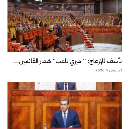
نأسف للإزعاج: ” ميزي تلعب” شعار القائمين...
أغسطس 7, 2026