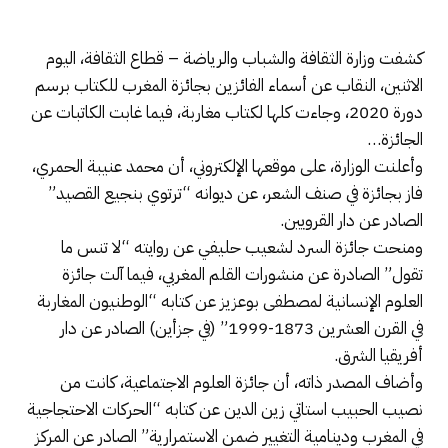
كشفت وزارة الثقافة والشباب والرياضة – قطاع الثقافة، اليوم
الاثنين، النقاب عن أسماء الفائزين بجائزة المغرب للكتاب برسم
دورة 2020، وجاءت كلها لكتاب مغاربة، فيما غابت الكاتبات عن
الجائزة…
وأعلنت الوزارة، على موقعها الإلكتروني، أن محمد عنيبة الحمري،
فاز بجائزة في صنف الشعر، عن ديوانه “ترتوي بنجيع القصيد”
الصادر عن دار القرويين.
ومنحت جائزة السرد لشعيب حليفي عن روايته “لا تنس ما
تقول” الصادرة عن منشورات القلم المغربي، فيما آلت جائزة
العلوم الإنسانية لمصطفى بوعزيز عن كتابه “الوطنيون المغاربة
في القرن العشرين 1873-1999” (في جزأين) الصادر عن دار
أفريقيا الشرق.
وأضاف المصدر ذاته، أن جائزة العلوم الاجتماعية، كانت من
نصيب الحبيب استاتي زين الدين عن كتابه “الحركات الاحتجاجية
في المغرب ودينامية التغيير ضمن الاستمرارية” الصادر عن المركز