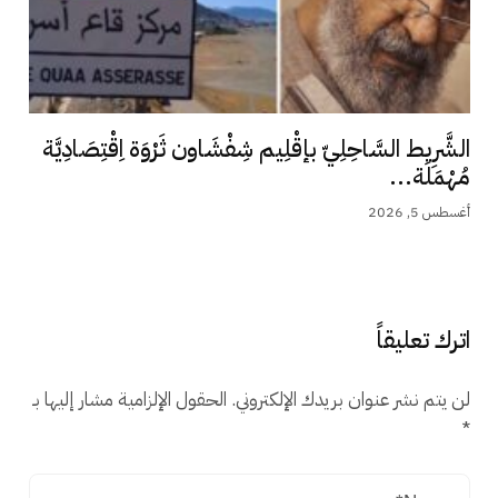
الشَّرِيط السَّاحِلِيّ بإقْلِيم شِفْشَاون ثَرْوَة اِقْتِصَادِيَّة
مُهْمَلَة...
أغسطس 5, 2026
اترك تعليقاً
لن يتم نشر عنوان بريدك الإلكتروني.
الحقول الإلزامية مشار إليها بـ
*