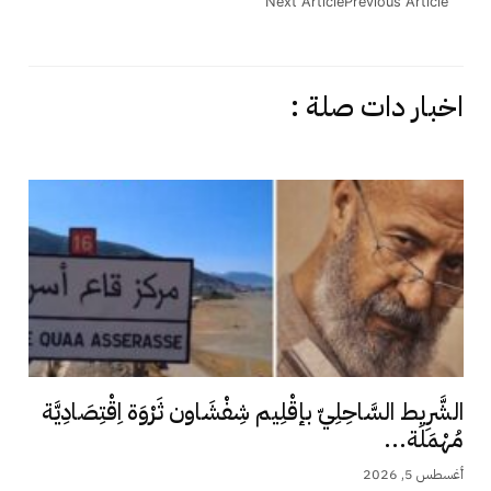
Next Article
Previous Article
اخبار دات صلة :
الشَّرِيط السَّاحِلِيّ بإقْلِيم شِفْشَاون ثَرْوَة اِقْتِصَادِيَّة
مُهْمَلَة...
أغسطس 5, 2026