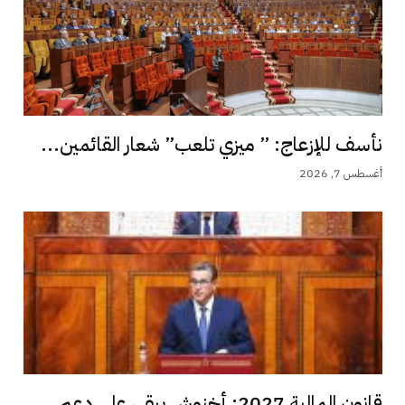
نأسف للإزعاج: ” ميزي تلعب” شعار القائمين...
أغسطس 7, 2026
قانون المالية 2027: أخنوش يبقي على دعم...