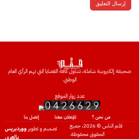
صحيفة إلكترونية شاملة، تتناول كافة القضايا التي تهم الرأي العام
الوطني.
عدد زوار الموقع
من نحن ؟
للإعلان معنا
إتصل بنا
قلم الناس © 2026، جميع
تصميم و تطوير
ووردبريس
الحقوق محفوظة.
بالعربي