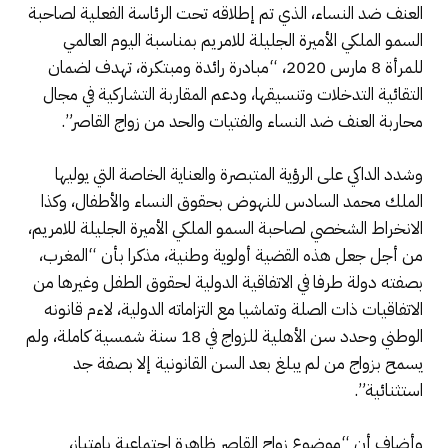
العنف ضد النساء، الذي تم إطلاقه تحت الرئاسة الفعلية لصاحبة
السمو الملكي الأميرة الجليلة للامريم بمناسبة اليوم العالمي
للمرأة 8 مارس 2020، “مبادرة رائدة ومبتكرة، تهدف لضمان
التقائية التدخلات وتنسيقها، ودعم المقاربة التشاركية في مجال
محاربة العنف ضد النساء والفتيات والحد من زواج القاصر”.
وشدد الداكي على الرؤية المتبصرة والعناية الخاصة التي يوليها
الملك محمد السادس للنهوض بحقوق النساء والأطفال، وكذا
الانخراط الشخصي لصاحبة السمو الملكي الأميرة الجليلة للامريم،
من أجل جعل هذه القضية أولوية وطنية، مذكرا بأن “المغرب،
بصفته دولة طرفا في الاتفاقية الدولية لحقوق الطفل وغيرها من
الاتفاقيات ذات الصلة وتماشيا مع التزاماته الدولية، لاءم قانونه
الوطني وحدد سن الأهلية للزواج في 18 سنة شمسية كاملة، ولم
يسمح بزواج من لم يبلغ بعد السن القانونية إلا بصفة جد
استثنائية”.
وأضاف أن “موضوع زواج القاصر ظاهرة اجتماعية بامتياز،