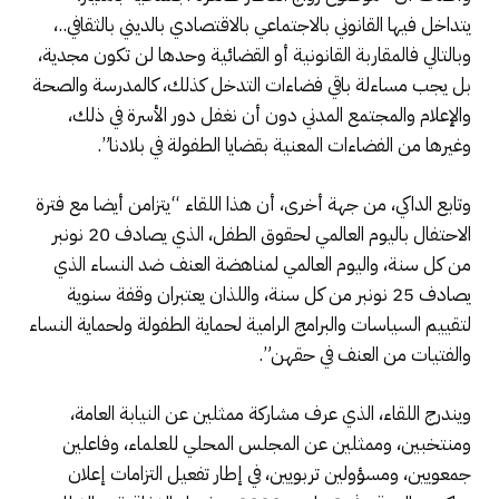
يتداخل فيها القانوني بالاجتماعي بالاقتصادي بالديني بالثقافي..،
وبالتالي فالمقاربة القانونية أو القضائية وحدها لن تكون مجدية،
بل يجب مساءلة باقي فضاءات التدخل كذلك، كالمدرسة والصحة
والإعلام والمجتمع المدني دون أن نغفل دور الأسرة في ذلك،
وغيرها من الفضاءات المعنية بقضايا الطفولة في بلادنا”.
وتابع الداكي، من جهة أخرى، أن هذا اللقاء “يتزامن أيضا مع فترة
الاحتفال باليوم العالمي لحقوق الطفل، الذي يصادف 20 نونبر
من كل سنة، واليوم العالمي لمناهضة العنف ضد النساء الذي
يصادف 25 نونبر من كل سنة، واللذان يعتبران وقفة سنوية
لتقييم السياسات والبرامج الرامية لحماية الطفولة ولحماية النساء
والفتيات من العنف في حقهن”.
ويندرج اللقاء، الذي عرف مشاركة ممثلين عن النيابة العامة،
ومنتخبين، وممثلين عن المجلس المحلي للعلماء، وفاعلين
جمعويين، ومسؤولين تربويين، في إطار تفعيل التزامات إعلان