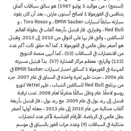
(استمع) ؛ من مواليد 3 يوليو 1987) هو سائق سباقات ألماني
يتنافس في الفورمولا 1 لصالح أستون مارتن ، بعد أن كان يقود
سيارته سابقاً لسيارات BMW Sauber ، و Toro Rosso ، و
Red Bull ، وفيراري. فاز فيتيل بأربعة ألقاب في بطولة العالم
للسائقين ، والتي فاز بها على التوالي من 2010 إلى 2013. وفيتل
هو أصغر بطل عالمي في الفورمولا 1. كما أنه حقق ثالث أكبر عدد
من الانتصارات في السباقات (53) ، كما أنهى منصة التتويج
(122) والرابع- معظم مراكز الصدارة (57). بدأ فيتيل مسيرته
المهنية في الفورمولا 1 كسائق اختبار لسيارات BMW Sauber في
عام 2006 ، حيث ظهر لمرة واحدة في السباق في عام 2007. جزء
من برنامج Red Bull للسائقين الشباب ، ظهر Vettel لتورو
روسو لاحقًا. عام وظل سائقًا متفرغًا لعام 2008. تمت ترقية
فيتيل إلى ريد بول في عام 2009. مع ريد بول ، فاز فيتيل بأربعة
ألقاب متتالية من عام 2010 إلى عام 2013 ، جعله أولها أصغر
بطل عالمي في الرياضة. الأرقام القياسية لأكبر عدد انتصارات
متتالية في السباقات (9) وعدد مرات الفوز بالسباق في موسم