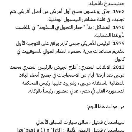
جيتيسبيرغ باتلفيلد.
1962: جاكي روبنسون يصبح أول أمريكي من أصل أفريقي يتم
تجنيده في قاعة مشاهير البيسبول الوطنية.
1970: المشاكل: بدأ “حظر التجول في السقوط” في بلفاست
بأيرلندا الشمالية.
1979: الرئيس الأمريكي جيمي كارتر يوقع على التوجيه الأول
لتقديم مساعدات سرية لخصوم النظام الموالي للسوفييت في
كابول.
2013: الانقلاب المصري: أطاح الجيش بالرئيس المصري محمد
مرسي بعد أربعة أيام من الاحتجاجات في جميع أنحاء البلاد
للمطالبة باستقالة مرسي ، ولم يرد عليها. رئيس المحكمة
الدستورية العليا في مصر ، عدلي منصور ، رئيساً بالوكالة.
من مواليد هذا اليوم:
سيباستيان فيتيل ، سائق سيارات السباق الألماني
سيباستيان فيتيل (النطق الألماني: [zeˈbasti̯a (ː) n ˈfɛtl̩]