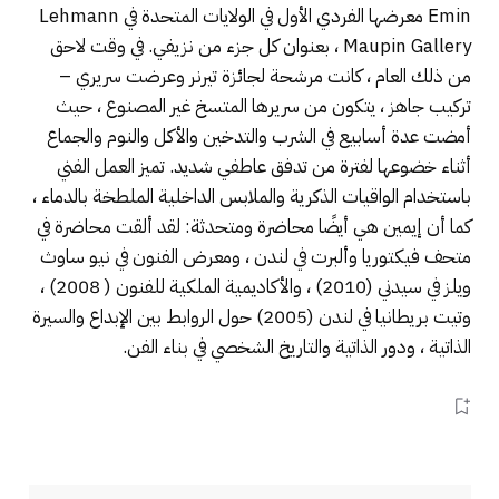
Emin معرضها الفردي الأول في الولايات المتحدة في Lehmann
Maupin Gallery ، بعنوان كل جزء من نزيفي. في وقت لاحق
من ذلك العام ، كانت مرشحة لجائزة تيرنر وعرضت سريري –
تركيب جاهز ، يتكون من سريرها المتسخ غير المصنوع ، حيث
أمضت عدة أسابيع في الشرب والتدخين والأكل والنوم والجماع
أثناء خضوعها لفترة من تدفق عاطفي شديد. تميز العمل الفني
باستخدام الواقيات الذكرية والملابس الداخلية الملطخة بالدماء ،
كما أن إيمين هي أيضًا محاضرة ومتحدثة: لقد ألقت محاضرة في
متحف فيكتوريا وألبرت في لندن ، ومعرض الفنون في نيو ساوث
ويلز في سيدني (2010) ، والأكاديمية الملكية للفنون ( 2008) ،
وتيت بريطانيا في لندن (2005) حول الروابط بين الإبداع والسيرة
الذاتية ، ودور الذاتية والتاريخ الشخصي في بناء الفن.