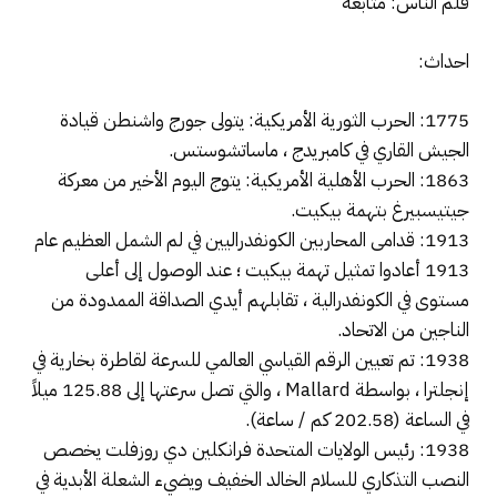
قلم الناس: متابعة
احداث:
1775: الحرب الثورية الأمريكية: يتولى جورج واشنطن قيادة
الجيش القاري في كامبريدج ، ماساتشوستس.
1863: الحرب الأهلية الأمريكية: يتوج اليوم الأخير من معركة
جيتيسبيرغ بتهمة بيكيت.
1913: قدامى المحاربين الكونفدراليين في لم الشمل العظيم عام
1913 أعادوا تمثيل تهمة بيكيت ؛ عند الوصول إلى أعلى
مستوى في الكونفدرالية ، تقابلهم أيدي الصداقة الممدودة من
الناجين من الاتحاد.
1938: تم تعيين الرقم القياسي العالمي للسرعة لقاطرة بخارية في
إنجلترا ، بواسطة Mallard ، والتي تصل سرعتها إلى 125.88 ميلاً
في الساعة (202.58 كم / ساعة).
1938: رئيس الولايات المتحدة فرانكلين دي روزفلت يخصص
النصب التذكاري للسلام الخالد الخفيف ويضيء الشعلة الأبدية في