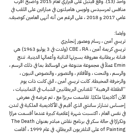
واحد (13). وقع فيتيل على فيراري لعام 2015 وأصبح أقرب
منافس لمرسيدس ولويس هاميلتون في مباراتين على اللقب في
عامي 2017 و 2018 ، على الرغم من أنه أنهى العامين كوصيف.
وايضا:
تريسي أمين ، رسام ومصور إنجليزي
تريسي كريمة أمين ، CBE ، RA (ولدت في 3 يوليو 1963) هي
فنانة بريطانية معروفة بسيرتها الذاتية وأعمالها الدينية. تنتج
Emin عملاً في مجموعة متنوعة من الوسائط بما في ذلك الرسم ،
والرسم ، والنحت ، والأفلام ، والتصوير ، والنصوص النيون ،
والزخرفة المخيطة. كانت تريسي أمين ، التي كانت ذات يوم
“الطفلة الرهيبة” للفنانين البريطانيين الشباب في الثمانينيات ،
الآن أكاديميًا ملكيًا. تقاسمت سريرًا مع ، تم عرضه في معرض
إحساس تشارلز ساتشي الذي أقيم في الأكاديمية الملكية في لندن.
في نفس العام ، اكتسبت شهرة إعلامية كبيرة عندما أقسمت مرارًا
وتكرارًا في حالة سكر في برنامج نقاش مباشر بعنوان The Death
of Painting على التلفزيون البريطاني. في عام 1999 ، أقامت