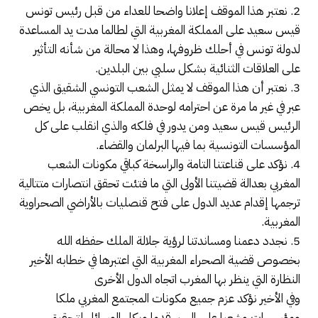
2. نعتبر هذا الموقف إعلانا واضحا للعداء من قبل رئيس تونس
قيس سعيد على المملكة المغربية التي لطالما مدت يد المساعدة
لدولة تونس في أحلك ظروفها، وهذا لا محالة من شأنه التأثير
على العلاقات الثنائية بشكل سلبي بين البلدين.
3. نعتبر أن هذا الموقف لا يمثل الشعب التونسي الشقيق الذي
عبر في غير ما مرة عن احترامه لوحدة المملكة المغربية، بل يخص
الرئيس قيس سعيد ومن يدور في فلكه والذي انقلب على كل
المؤسسات التونسية بما فيها البرلمان والقضاء.
4. نؤكد على قناعتنا التامة والراسخة كباقي مكونات الشعب
المغربي بعدالة قضيتنا الأولى التي ما فتئت تحقق انتصارات متتالية
ترجمها إقدام عديد الدول على فتح قنصليات بالأراضي الصحراوية
المغربية.
5. نجدد دعمنا ومساندتنا لرؤية جلالة الملك حفظه الله
بخصوص قضية الصحراء المغربية التي اعتبرها في خطابه الأخير
النظارة التي ينظر بها المغرب اتجاه الدول الأخرى
وفي الأخير نؤكد عزم جميع مكونات المجتمع المغربي ملكا
ومؤسسات وشعبا على السير قدما وبكل الوسائل لتحقيق