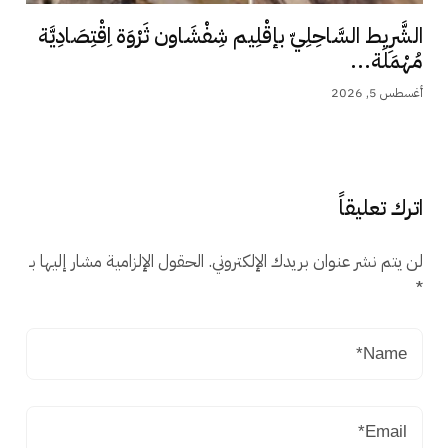
الشَّرِيط السَّاحِلِيّ بإقْلِيم شِفْشَاون ثَرْوَة اِقْتِصَادِيَّة
مُهْمَلَة...
أغسطس 5, 2026
اترك تعليقاً
لن يتم نشر عنوان بريدك الإلكتروني.
الحقول الإلزامية مشار إليها بـ
*