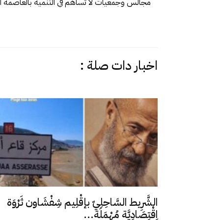
مجالس وجمعيات لا تساهم في التنمية بالعاصمة ا
اخبار دات صلة :
الشَّرِيط السَّاحِلِيّ بإقْلِيم شِفْشَاون ثَرْوَة
اِقْتِصَادِيَّة مُهْمَلَة...