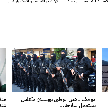
لاسماعيلية…
مجلس جماعة ويسلان :بين القطيعة و الاستمرارية في…
موظف بالامن الوطني بويسلان مكناس
منذ
يستعمل سلاحه...
عند 9,5.