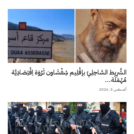
الشَّرِيط السَّاحِلِيّ بإقْلِيم شِفْشَاون ثَرْوَة اِقْتِصَادِيَّة
مُهْمَلَة...
أغسطس 5, 2026