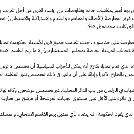
وم أمس،نقاشات حادة وتفاوضات بين رؤساء الفرق من أجل تقريب وجهة
رق المعارضة (الأصالة والمعاصرة والتقدم والاشتراكية والاستقلال ) تعد
تي كانت محددة في 3%.
لمعارضة على حد سواء ، حيث تقدمت جميع فرق الأغلبية الحكومية تعديل
لانتخابات المهنية الخاصة بمجلس المستشارين) إلا ما يهم القاسم الانتخا
ية، الذي قدم تعديلا يقترح أنه يمكن للأحزاب السياسية أن تخصص دائرتين ا
مقيمين بالخارج، ذكورا وإناثا، على أن يراعى في ذلك تخصيص ثلثي المقاعد
الشباب في البرلمان من باب الدائر المحلية، عبر تخصيص مرشحين وكلاء لوائ
ة الذي يقود الحكومة ، لم يتقدم بأي تعديل يهم القاسم الانتخابي، و تمس