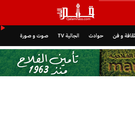
قافة و فن
حوادث
الجالية TV
صوت و صورة