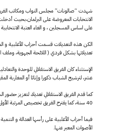
شهدت “صالونات” مجلس النواب ومكاتب الفرق ي
الانتخابات المعروضة على البرلمان،بحيث أدخلت ف
على اساس المسجلين ، و الغاء العتبة الانتخابية ال
الكن هذه التعديلات قسمت أحزاب الأغلبية و ا
تعديلاتها بشكل فردي ( اللائحة الجهوية، وملف ا
الإستثناء كان الفريق الاستقلالي للوحدة والتعادل
عشر، لترشيح الشباب ذكورا وإناثا أو المغاربة ال
كما قدم الفريق الاستقلالي تعديلا، لتعزيز حضور 
40 سنة، كما يقترح الفريق تخصيص المرتبة الأولى في دائرة على الأقل على مستوى الجهات، لمرشحة أو مرشح من مغاربة العالم لا يزيد عمرهم عن أربعين سنة.
فيما أحزاب الأغلبية على رأسها العدالة و التنمي
الأصوات المعبر عنها.