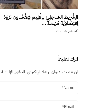
الشَّرِيط السَّاحِلِيّ بإقْلِيم شِفْشَاون ثَرْوَة
اِقْتِصَادِيَّة مُهْمَلَة...
أغسطس 5, 2026
اترك تعليقاً
لن يتم نشر عنوان بريدك الإلكتروني.
الحقول الإلزامية م