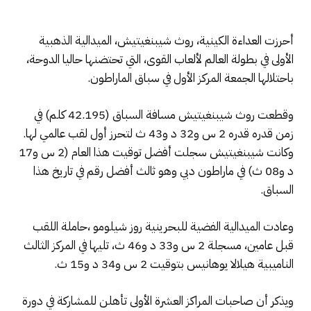
أحرزت العداءة الكينية، روث شيبنغيتيش، الميدالية الذهبية
الأولى في بطولة العالم لألعاب القوى، التي تحتضنها حاليا الدوحة،
باحتلالها الجمعة المركز الأول في سباق الماراطون.
وقطعت روث شيبنغيتيش مسافة السباق (42.195 كلم) في
زمن قدره قدره 2 س و32 د و43 ث لتحرز أول لقب عالمي لها.
وكانت شيبنغيتيش سجلت أفضل توقيت هذا العام (2 س و17
د و08 ث) في ماراطون دبي وهو ثالث أفضل رقم في تاريخ هذا
السباق.
وعادت الميدالية الفضية للبحرينية روز شيلومو ،حاملة اللقب
قبل عامين، مسجلة 2 س و33 د و46 ث، تليها في المركز الثالث
الناميبية هيلالا يوهانيس بتوقيت 2 س و34 د و15 ث.
ويذكر أن صاحبات المراكز العشرة الأولى تأهلن للمشاركة في دورة