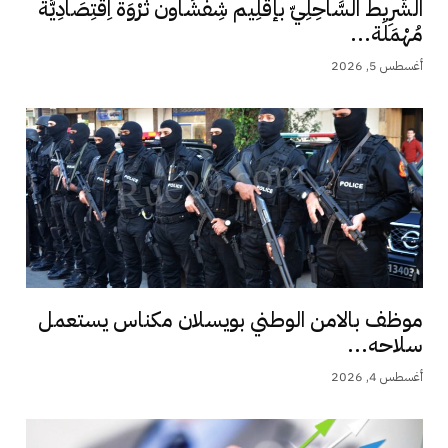
الشَّرِيط السَّاحِلِيّ بإقْلِيم شِفْشَاون ثَرْوَة اِقْتِصَادِيَّة
مُهْمَلَة...
أغسطس 5, 2026
موظف بالامن الوطني بويسلان مكناس يستعمل
سلاحه...
أغسطس 4, 2026