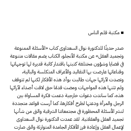
■ مكتبة قلم الناس
صدر حديثًا للدكتورة نوال السعداوى كتاب «الأسئلة الممنوعة
وتجميد العقل» عن مكتبة الأنجلو، الكتاب يضم مقالات متنوعة
في قضايا وشؤون مختلفة كتبتها باقتدار كاتبة قديرة لها توجهاتها
وقناعاتها عارضت بها التقاليد والأعراف المتكلسة والبالية،
وتصدت لآرائها جهات طالبت بوأد هذه الأفكار لكنها لم تتوقف
ولم تثنها هذه المواجهات ومضت قدمًا حتى لاقت أصداء لآرائها
هذه، كما ساندت دعوات خارجية دعمت فكرة المساواة بين
الرجل والمرأة ودعتها لطرح أفكارها، كما أرست قواعد متجددة
لنشر الأسئلة المحظورة في مجتمعاتنا الشرقية والتى من شأنها
تجميد العقل والعقلانية. لقد عمدت الدكتورة نوال السعداوى
لإعمال العقل وإعادة فرز الأفكار الجامدة المتوارثة والتى صارت