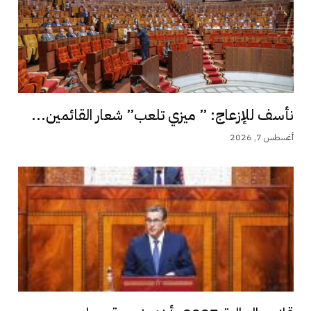
نأسف للإزعاج: ” ميزي تلعب” شعار القائمين...
أغسطس 7, 2026