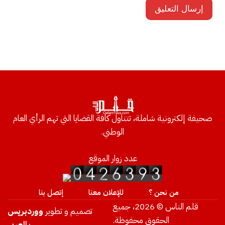
صحيفة إلكترونية شاملة، تتناول كافة القضايا التي تهم الرأي العام
الوطني.
عدد زوار الموقع
من نحن ؟
للإعلان معنا
إتصل بنا
قلم الناس © 2026، جميع
تصميم و تطوير
ووردبريس
الحقوق محفوظة.
بالعربي