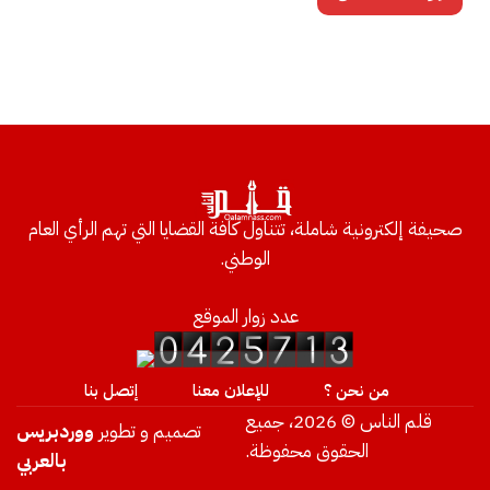
صحيفة إلكترونية شاملة، تتناول كافة القضايا التي تهم الرأي العام
الوطني.
عدد زوار الموقع
من نحن ؟
للإعلان معنا
إتصل بنا
قلم الناس © 2026، جميع
تصميم و تطوير
ووردبريس
الحقوق محفوظة.
بالعربي