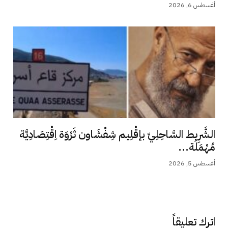
أغسطس 6, 2026
الشَّرِيط السَّاحِلِيّ بإقْلِيم شِفْشَاون ثَرْوَة اِقْتِصَادِيَّة
مُهْمَلَة...
أغسطس 5, 2026
اترك تعليقاً