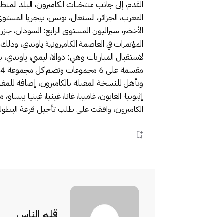
القدم، إلى جانب منتخبات الكاميرون، البلد المنظ
المغرب، الجزائر، السنغال، تونس، نيجريا المستوى ال
م
وتأهل للنسخة المقبلة بالكاميرون، إضافة للمغرب 
إثيوبيا، الغابون، غامبيا، غانا، غينيا، غينيا بيسا
الكاميرون، وافقت على طلب تأجيل قرعة البطولة، التي كان من المقرر إجراءها في 25
قلم الناس