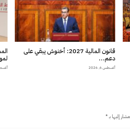
قانون المالية 2027: أخنوش يبقي على
الم
دعم...
لمو
أغسطس 6, 2026
أغسطس 6,
شار إليها بـ
*