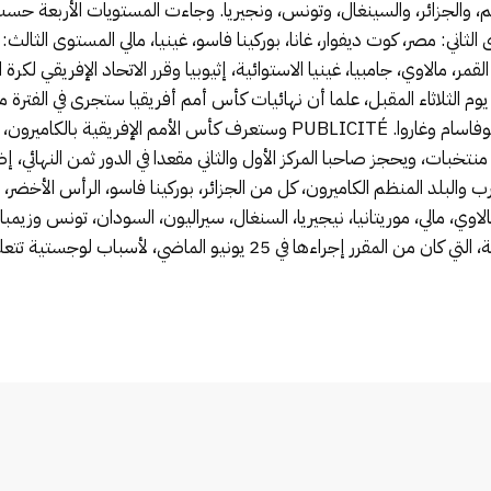
م، والجزائر، والسينغال، وتونس، ونجيريا. وجاءت المستويات الأربعة حسب 
ثاني: مصر، كوت ديفوار، غانا، بوركينا فاسو، غينيا، مالي المستوى الثالث: ال
قسمة على 6 مجموعات وتضم كل مجموعة 4 منتخبات، ويحجز صاحبا المركز الأول والثاني مقعدا في الدو
والبلد المنظم الكاميرون، كل من الجزائر، بوركينا فاسو، الرأس الأخضر، جز
و، مالاوي، مالي، موريتانيا، نيجيريا، السنغال، سيراليون، السودان، تونس وزيم
 يونيو الماضي، لأسباب لوجستية تتعلق بجائحة كورونا. :