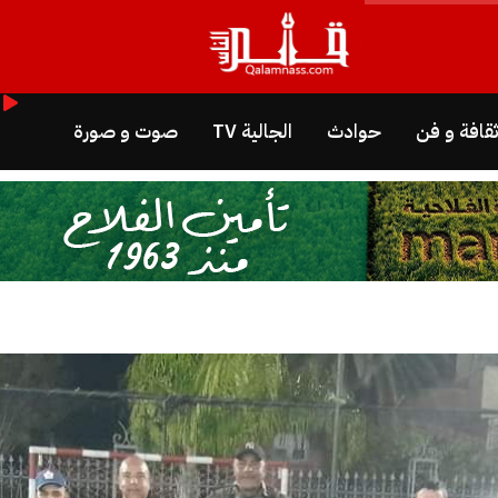
قافة و فن
حوادث
الجالية TV
صوت و صورة