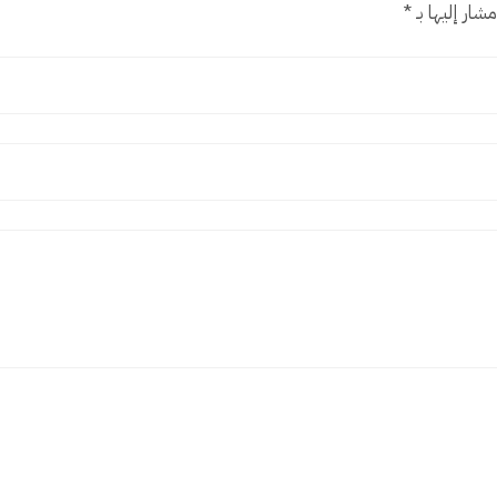
شار إليها بـ
*