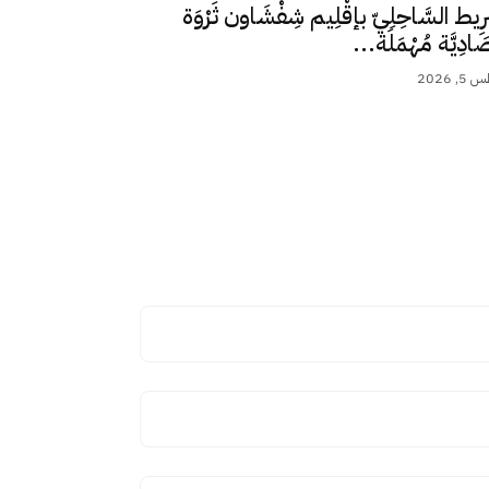
رِيط السَّاحِلِيّ بإقْلِيم شِفْشَاون ثَرْوَة
ِصَادِيَّة مُهْمَلَة...
 2026