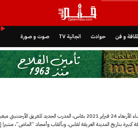
قافة و فن
حوادث
الجالية TV
صوت و صورة
يني ميغيل أنخيل غاموندي.
فة كبيرة بتاريخ المدينة العريقة لفاس، وبألقاب وأمجاد “الماص”، مشيرا