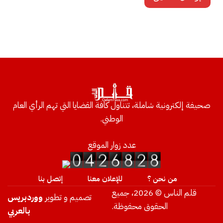
صحيفة إلكترونية شاملة، تتناول كافة القضايا التي تهم الرأي العام
الوطني.
عدد زوار الموقع
من نحن ؟
للإعلان معنا
إتصل بنا
قلم الناس © 2026، جميع
تصميم و تطوير
ووردبريس
الحقوق محفوظة.
بالعربي