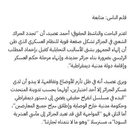
قلم الناس: متابعة
اعتبر الباحث والناشط الحقوقي؛ أحمد عصيد، أن “تجدد الحراك
الشعبي في الجزائر تشكل صفعة قوية للنظام العسكري الذي ظن
أن إلهاء الجمهور بشتى الأساليب التحايلية كفيل بإخماد المطلب
الرئيسي بضرورة بناء جزائر جديدة، وإنهاء مرحلة حكم العسكر
وإقامة دولة مدنية ديمقراطية”.
ويرى عصيد، أنه في ظل تأزم الأوضاع وتفاقمها، لا يبدو أن لدى
عسكر الجزائر إلا أحد اختيارين، أولهما بحسب تدوينة المتحدث
“البدء في مسلسل انفراج حقيقي يفضي إلى دستور ديمقراطي
وحكومة مدنية خارج الوصاية وإطلاق سراح جميع المعارضين”،
أما الثاني فهو “المواجهة التي قد تعيد الجزائر إلى مآسي العشرية
السودا”ء، مسترسلا “وهو ما لا نتمناه لجارتنا”.