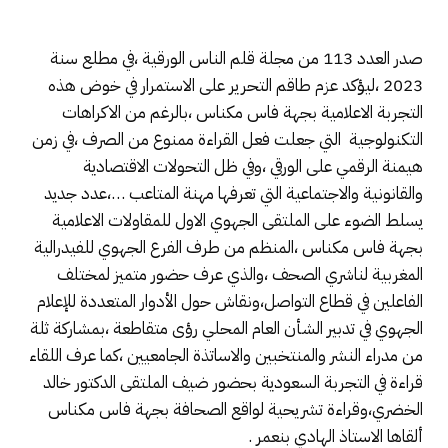
صدر العدد 113 من مجلة قلم الناس الورقية ،في مطلع سنة
2023 ،ليؤكد عزم طاقم التحرير على الاستمرار في خوض هذه
التجربة الاعلامية بجهة فاس مكناس ،بالرغم من الاكراهات
التكنولوجية التي جعلت فعل القراءة ممنوع من الصرف ،في زمن
هيمنة الرقمي على الورقي ،وفي ظل التحولات الاقتصادية
والقانونية والاجتماعية التي تعرفها مهنة المتاعب …،عدد جديد
يسلط الضوء على الملتقى الجهوي الاول للمقاولات الاعلامية
بجهة فاس مكناس ،المنظم من طرف الفرع الجهوي للفيدرالية
المغربية لناشري الصحف ،والذي عرف حضور متميز لمختلف
الفاعلين في قطاع التواصل،ونقاش حول الأدوار المتعددة للإعلام
الجهوي في تدبير الشأن العام المحلي رؤى متقاطعة ،بمشاركة ثلة
من مدراء النشر والمنتخبين والاساتذة الجامعيين ،كما عرف اللقاء
قراءة في التجربة السعودية بحضور ضيف الملتقى الدكتور خالد
الخضري،وقراءة تشريحية لواقع الصحافة بجهة فاس مكناس
ألقاها الاستاذ الهادي بنعمر .