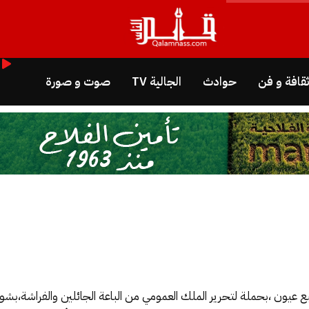
قافة و فن
حوادث
الجالية TV
صوت و صورة
ع عيون ،بحملة لتحرير الملك العمومي من الباعة الجائلين والفراشة،بش