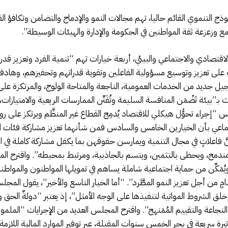
 التنموي القائم حاليا، تهم مجالات النمو والإدماج والتضامن وتكافؤ ا
 وزعزعة ثقة المواطنين في الحكومة والإدارة والهيئات الوسيطة”.
قتصادي والاجتماعي والبيئي، أربعة خيارات تهم “تنمية الفرد وتعزيز قدر
ئمة على تعزيز وتوسيع مسؤولية الفاعلين وتقوية قدراتهم وتحفيزهم، وهادفة 
“جيل جديد من الخدمات العمومية، الناجعة والمتاحة الولوج، والمرتكزة عل
بـ”بيئة تَضْمَن المنافسة السليمة وتُقَنِّن الممارسات الريعية والامتيازات
 “إجراء تحوُّل هيكلي للاقتصاد يُدمِج القطاع غير المنظَّم ويرتكز على روح 
عي بأن الخيارين الخامس والسادس فمن شأنهما تعزيز مشاركة فئات الموا
نَّ فاعلاتٍ في مجال التنمية ويمارسن حقوقهن بما يكفل مشاركة كاملة في ا
مندمج، ويحظى بالتثمين، ويتسم بالجاذبية، ومرتبط بمحيطه”. واقترح المج
يُمَكِّن من حماية اجتماعية شاملة يساهم في تمويلها المواطنون والمواطن
ٍ من أجل تعزيز النمو المطَّرد”. “أما الخيار التاسع والأخير”، يقول ا
ق الشروط المواتية لتنفيذها على الوجه الأمثل”، إذ يعتبر “دولةٌ الحق وا
لنجاعة والتقييم المُمَنهج”. واقترح المجلس العديد من الإجرايات “ال
ة سريعة في بحر الخمس سنوات المقبلة، عبر توفير الموارد المالية اللازمة