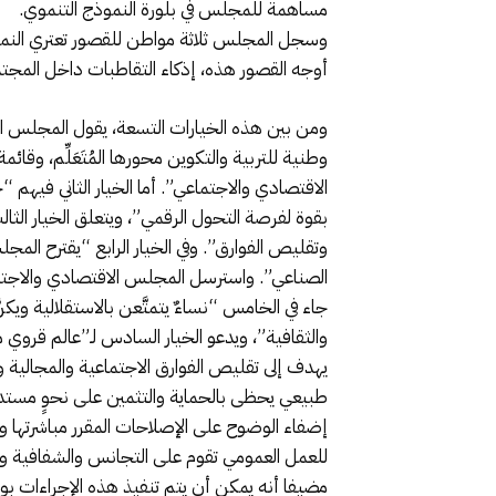
مساهمة للمجلس في بلورة النموذج التنموي.
وسجل المجلس ثلاثة مواطن للقصور تعتري النموذج
أوجه القصور هذه، إذكاء التقاطبات داخل المجتمع
ومن بين هذه الخيارات التسعة، يقول المجلس الا
وطنية للتربية والتكوين محورها المُتَعَلِّم، وقا
الاقتصادي والاجتماعي”. أما الخيار الثاني فيهم 
بقوة لفرصة التحول الرقمي”، ويتعلق الخيار الثالث 
وتقليص الفوارق”. وفي الخيار الرابع “يقترح المجلس
الصناعي”. واسترسل المجلس الاقتصادي والاجتما
جاء في الخامس “نساءٌ يتمتَّعن بالاستقلالية ويك
والثقافية”، ويدعو الخيار السادس لـ”عالم قروي 
يهدف إلى تقليص الفوارق الاجتماعية والمجالية و
طبيعي يحظى بالحماية والتثمين على نحوٍ مستدام
إضفاء الوضوح على الإصلاحات المقرر مباشرتها وخل
للعمل العمومي تقوم على التجانس والشفافية وا
مضيفا أنه يمكن أن يتم تنفيذ هذه الإجراءات بوتير