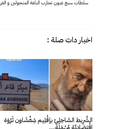
سلطات سبع عيون تحارب الباعة المتجولين و الف
اخبار دات صلة :
الشَّرِيط السَّاحِلِيّ بإقْلِيم شِفْشَاون ثَرْوَة
اِقْتِصَادِيَّة مُهْمَلَة...