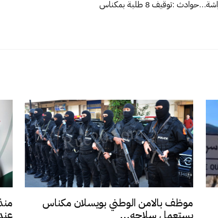
راشة…
حوادث :توقيف 8 طلبة بمكناس
موظف بالامن الوطني بويسلان مكناس
منذ
يستعمل سلاحه...
عند 9,5.