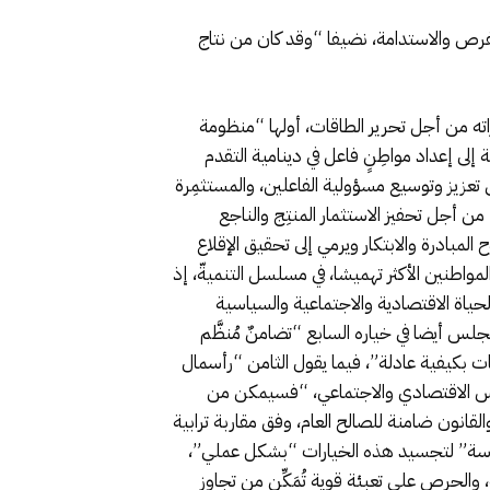
لفرص والاستدامة، نضيفا “وقد كان من نتاج
اته من أجل تحرير الطاقات، أولها “منظومة
إلى إعداد مواطِنٍ فاعل في دينامية التقدم
ى تعزيز وتوسيع مسؤولية الفاعلين، والمستثمِرة
، من أجل تحفيز الاستثمار المنتِج والناجع
المبادرة والابتكار ويرمي إلى تحقيق الإقلاع
طنين الأكثر تهميشا، في مسلسل التنميةّ، إذ
لحياة الاقتصادية والاجتماعية والسياسية
لس أيضا في خياره السابع “تضامنٌ مُنظَّم
ات بكيفية عادلة”، فيما يقول الثامن “رأسمال
لمجلس الاقتصادي والاجتماعي، “فسيمكن من
لقانون ضامنة للصالح العام، وفق مقاربة ترابية
ملموسة” لتجسيد هذه الخيارات “بشكل عملي”،
، والحرص على تعبئة قوية تُمَكِّن من تجاوز