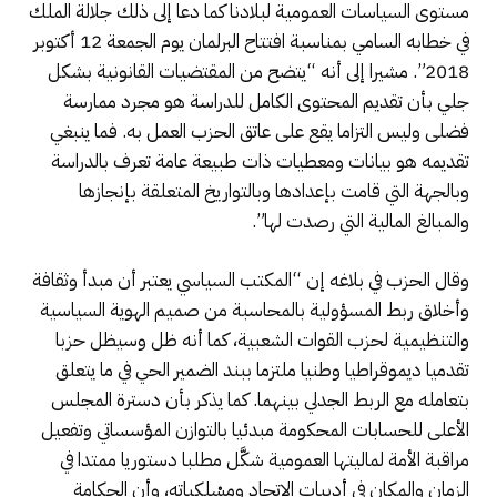
مستوى السياسات العمومية لبلادنا كما دعا إلى ذلك جلالة الملك
في خطابه السامي بمناسبة افتتاح البرلمان يوم الجمعة 12 أكتوبر
2018”. مشيرا إلى أنه “يتضح من المقتضيات القانونية بشكل
جلي بأن تقديم المحتوى الكامل للدراسة هو مجرد ممارسة
فضلى وليس التزاما يقع على عاتق الحزب العمل به. فما ينبغي
تقديمه هو بيانات ومعطيات ذات طبيعة عامة تعرف بالدراسة
وبالجهة التي قامت بإعدادها وبالتواريخ المتعلقة بإنجازها
والمبالغ المالية التي رصدت لها”.
وقال الحزب في بلاغه إن “المكتب السياسي يعتبر أن مبدأ وثقافة
وأخلاق ربط المسؤولية بالمحاسبة من صميم الهوية السياسية
والتنظيمية لحزب القوات الشعبية، ‬كما أنه ظل وسيظل ‬حزبا
تقدميا ديموقراطيا وطنيا ملتزما ببند الضمير الحي ‬في ‬ما ‬يتعلق
بتعامله مع الربط الجدلي ‬بينهما. كما يذكر ‬بأن دسترة المجلس
الأعلى للحسابات المحكومة مبدئيا بالتوازن المؤسساتي ‬وتفعيل
مراقبة الأمة لماليتها العمومية شكَّل ‬مطلبا دستوريا ممتدا في
‬الزمان والمكان في ‬أدبيات الاتحاد ‬ومسْلكياته، وأن الحكامة