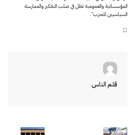
المؤسساتية والعمومية تظل في صلب التفكير والممارسة
السياسيين للحزب”.‬‬‬‬‬‬‬‬‬‬‬‬‬‬‬‬‬‬‬‬‬‬‬‬‬‬‬‬‬‬‬‬‬‬‬‬
قلم الناس