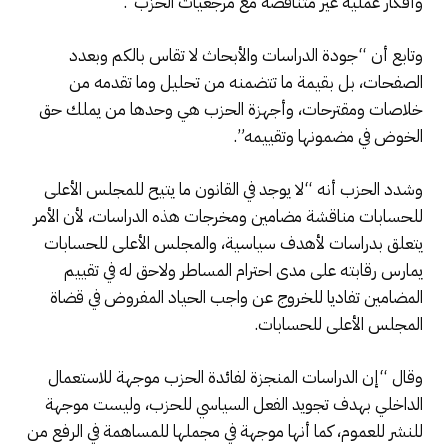
وأفكار عملية غير متناقضة مع مرجعيات الحزب”.
وتابع أن “جودة الدراسات والأبحاث لا تقاس بالكم وبعدد
الصفحات، بل بقيمة ما تتضمنه من تحليل وما تقدمه من
خلاصات ومقترحات، وأجهزة الحزب هي وحدها من يملك حق
الخوض في مضمونها وتقييمه”.
وشدد الحزب أنه “لا يوجد في القانون ما يتيح للمجلس الأعلى
للحسابات مناقشة مضامين ومخرجات هذه الدراسات، لأن الأمر
يتعلق بدراسات لأهدف سياسية، والمجلس الأعلى للحسابات
يمارس رقابته على مدى احترام المساطر ولاحق له في تقييم
المضامين تفاديا للخروج عن واجب الحياد المفروض في قضاة
المجلس الأعلى للحسابات.
وقال “إن الدراسات المنجزة لفائدة الحزب موجهة للاستعمال
الداخلي بهدف تجويد الفعل السياسي للحزب، وليست موجهة
للنشر للعموم، كما أنها موجهة في مجملها للمساهمة في الرفع من