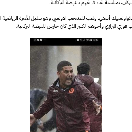
كان، بمناسبة لقاء فريقهم بالنهضة البركانية.
اولمبيك أسفي. ولعب للمنتخب الاولمبي وهو سليل الأسرة الرياضية الكب
عب فوزي البرازي وأخوهم الكبير الذي كان حارس للنهضة البركانية.