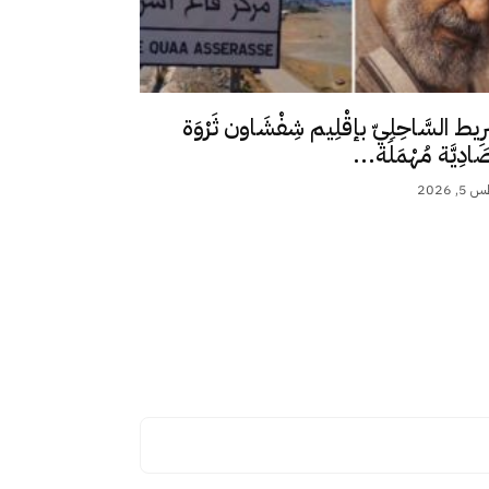
رِيط السَّاحِلِيّ بإقْلِيم شِفْشَاون ثَرْوَة
ِصَادِيَّة مُهْمَلَة...
 2026