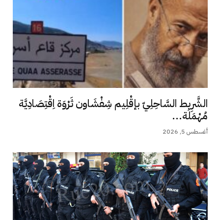
الشَّرِيط السَّاحِلِيّ بإقْلِيم شِفْشَاون ثَرْوَة اِقْتِصَادِيَّة
مُهْمَلَة...
أغسطس 5, 2026