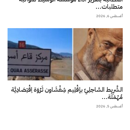
متطلبات...
أغسطس 6, 2026
الشَّرِيط السَّاحِلِيّ بإقْلِيم شِفْشَاون ثَرْوَة اِقْتِصَادِيَّة
مُهْمَلَة...
أغسطس 5, 2026