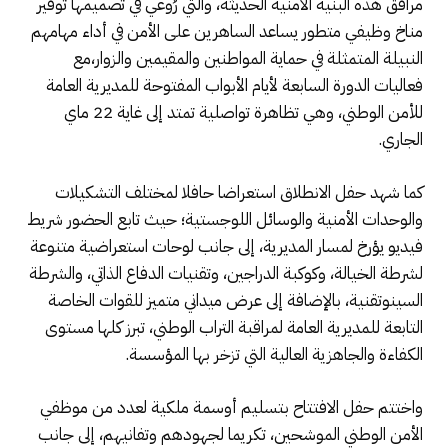
مرافق هذه البنية الأمنية الحديثة، والتي رُوعي في تصميمها توفير
مناخ وظيفي متطور يساعد الساهرين على الأمن في أداء مهامهم
النبيلة المتمثلة في حماية المواطنين والمقيمين والزوار،مع
فعاليات الدورة السابعة لأيام الأبواب المفتوحة للمديرية العامة
للأمن الوطني، وهي تظاهرة تواصلية تمتد إلى غاية 22 ماي
الجاري.
كما شهد حفل الانطلاق استعراضا حافلا لمختلف التشكيلات
والوحدات الأمنية والوسائل اللوجستية؛ حيث تابع الحضور شريط
فيديو يؤرخ لمسار المديرية، إلى جانب لوحات استعراضية متنوعة
لشرطة الخيالة، وكوكبة الدراجين، وتقنيات الدفاع الذاتي، والشرطة
السينوتقنية، بالإضافة إلى عرض ميداني متميز للقوات الخاصة
التابعة للمديرية العامة لمراقبة التراب الوطني، تبرز كلها مستوى
الكفاءة والجاهزية العالية التي تزخر بها المؤسسة.
واختتم حفل الافتتاح بتسليم أوسمة ملكية لعدد من موظفي
الأمن الوطني الموشحين، تكريما لجهودهم وتفانيهم، إلى جانب