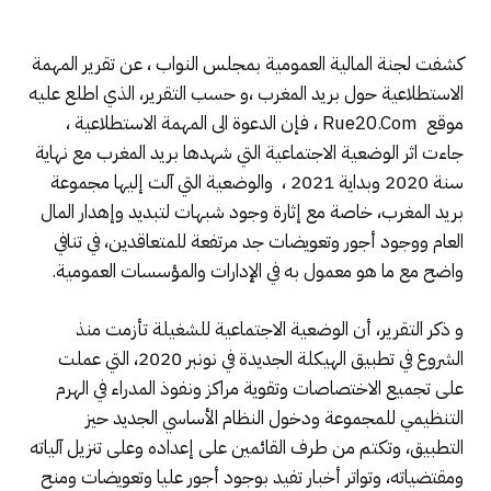
كشفت لجنة المالية العمومية بمجلس النواب ، عن تقرير المهمة
الاستطلاعية حول بريد المغرب ،و حسب التقرير، الذي اطلع عليه
موقع Rue20.Com ، فإن الدعوة الى المهمة الاستطلاعية ،
جاءت اثر الوضعية الاجتماعية التي شهدها بريد المغرب مع نهاية
سنة 2020 وبداية 2021 ، والوضعية التي آلت إليها مجموعة
بريد المغرب، خاصة مع إثارة وجود شبهات لتبديد وإهدار المال
العام ووجود أجور وتعويضات جد مرتفعة للمتعاقدين، في تنافي
واضح مع ما هو معمول به في الإدارات والمؤسسات العمومية.
و ذكر التقرير، أن الوضعية الاجتماعية للشغيلة تأزمت منذ
الشروع في تطبيق الهيكلة الجديدة في نونبر 2020، التي عملت
على تجميع الاختصاصات وتقوية مراكز ونفوذ المدراء في الهرم
التنظيمي للمجموعة ودخول النظام الأساسي الجديد حيز
التطبيق، وتكتم من طرف القائمين على إعداده وعلى تنزيل آلياته
ومقتضياته، وتواتر أخبار تفيد بوجود أجور عليا وتعويضات ومنح