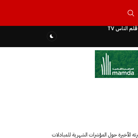
قلم الناس TV
لمقيمين بالخارج بلغت ما يعادل 9,2 مليار خلال شهر يناير 2024، موضحا في نشرته الأخيرة حول المؤشرات الشهرية للمبادلات