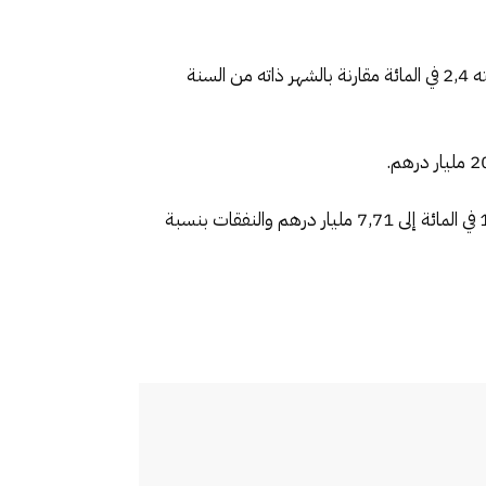
وأضاف المصدر ذاته، أن فائض ميزان مبادلات الخدمات استقر عند 10,45 مليار درهم خلال يناير الماضي، بانخفاض نسبته 2,4 في المائة مقارنة بالشهر ذاته من السنة
ومن جهة أخرى، أورد مكتب الصرف أن فائض رصيد السفر تراجع ليبلغ 5,83 مليار درهم، إثر تراجع الإيرادات بنسبة 10,5 في المائة إلى 7,71 مليار درهم والنفقات بنسبة