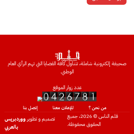
صحيفة إلكترونية شاملة، تتناول كافة القضايا التي تهم الرأي العام
الوطني.
عدد زوار الموقع
من نحن ؟
للإعلان معنا
إتصل بنا
قلم الناس © 2026، جميع
تصميم و تطوير
ووردبريس
الحقوق محفوظة.
بالعربي