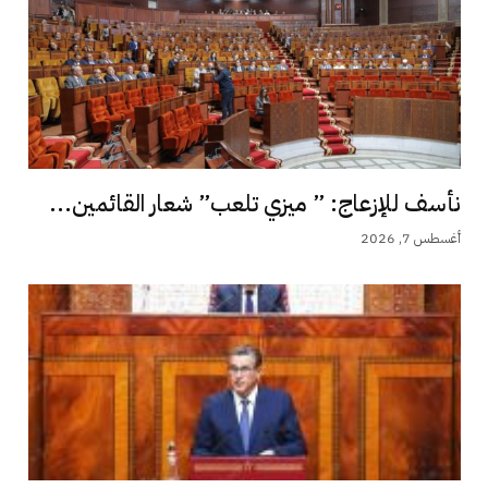
نأسف للإزعاج: ” ميزي تلعب” شعار القائمين...
أغسطس 7, 2026