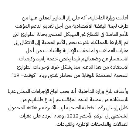
أعلنت وزارة الداخلية، أنه على إثر التدابير المعلن عنها
من
طرف
لجنة اليقظة الاقتصادية
من أجل تقديم
الدعم المؤقت
للأسر العاملة في القطاع غير المهيكل الم
تضرر بحالة الطوارئ التي
تم
إقرارها
بالمملكة
، بادرت بعض الأسر المعنية إلى الانتقال إلى
مقرات العمالات والملحقات الإدارية والقيادات من أجل
الاستفسار عن وضعياتهم فيما يخص
خدمة
راميد
وكيفيات
الاستفادة من هذا الدعم،
مما يشكل
خرق
ا
ل
إجراءات الطوارئ
الصحية المعتمدة للوقاية من مخاطر تفشي وباء
“
كوفيد
–
19″
.
وأضاف بلاغ وزارة الداخلية، أنه
يجب
اتب
ا
ع الإجراءات المعلن عنها
للاستفادة
من عملية الدعم المؤقت
ع
بر
إيداع
طلب
اتهم
من
خلال
إرسال
رقم التغطية الصحية لرب الأسرة عبر هاتفه المحمول
الشخصي إلى الرقم الأخضر 1212
، وعدم التردد على مقرات
العمالات والملحقات الإدارية والقيادات
.