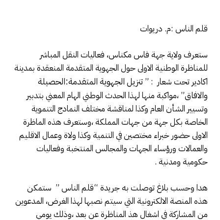
قلم الناس :م. دريوات
ستعرف ولاية جهة فاس مكناس، فعاليات النقل المباشر
للمناظرة الوطنية الاولى حول الجهوية المتقدمة المنعقدة بمدينة
تنزيل الجهوية المتقدمة:الحصيلة
اكادير تحت شعار : ”
والافاق
” ،مواكبة منها لهذا الحدث الوطني الهام المعني بتدبير
وتسيير الشأن العام وكذا لمناقشة مختلف النمادج التنموية
الخاصة بكل جهة من جهات المملكة ،وستعرف هذه الماظرة
الاولى حضور خبراء مختصين في التنمية وكذا ولاة وعمال الاقليم
والعمالات ورؤساء الجهات والمجالس المنتخبة وفعاليات
حكومية ومدنية .
هدا وحسب بلاغ توصلت به جريدة “قلم الناس ” ستمكن
هذه المنصة الالكترونية التي سيتم نصبها لهذا الغرض، المدعوين
من المشاركة في اشغال هذ المناظرة عن بعد ،وذلك يومي