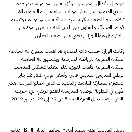
ويواصل الأبطال المدرسيون وفق نفس المصدر تحقيق هذه
النتائج المتميزة، على غرار الدورات السابقة لهذه البطولة، التي
تنظم سنويا احتفاء بذكرى شهداء ساقية سيدي يوسف وتدعيما
لأواصر الصداقة والتعاون بين بلدان المغرب العربي، مؤكدين
ريادتهم في هذا النوع الرياضي على الصعيد المغاربي.
وكانت الوزارة حسب ذات المصدر، قد اقامت بتعاون مع الجامعة
الملكية المغربية للرياضة المدرسية وبتنسيق مع الجامعة
الملكية المغربية لألعاب القوى، لقاء انتقائيا لتشكيل المنتخب
الوطني المدرسي، بمدينتي فاس وآسفي يومي
11و 12 يناير
المنصرم، بمشاركة التلاميذ والتلميذات الذين احتلوا المراتب العشر
الأولى في البطولة الوطنية المدرسية للعدو الريفي التي أجريت
بالدار البيضاء خلال الفترة الممتدة من 25 إلى 29
دجنبر 2019.
وبهذه المناسبة تقدم سعيد أمزازي بخالص التهاني إلى كل عناصر