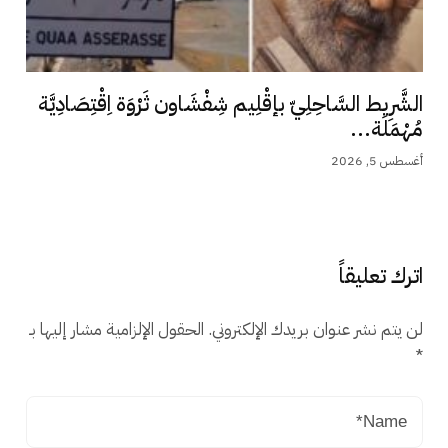
الشَّرِيط السَّاحِلِيّ بإقْلِيم شِفْشَاون ثَرْوَة اِقْتِصَادِيَّة
مُهْمَلَة...
أغسطس 5, 2026
اترك تعليقاً
لن يتم نشر عنوان بريدك الإلكتروني.
الحقول الإلزامية مشار إليها بـ
*