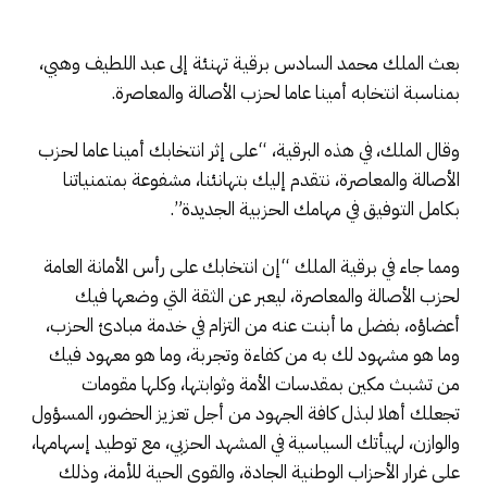
بعث الملك محمد السادس برقية تهنئة إلى عبد اللطيف وهبي،
بمناسبة انتخابه أمينا عاما لحزب الأصالة والمعاصرة.
وقال الملك، في هذه البرقية، “على إثر انتخابك أمينا عاما لحزب
الأصالة والمعاصرة، نتقدم إليك بتهانئنا، مشفوعة بمتمنياتنا
بكامل التوفيق في مهامك الحزبية الجديدة”.
ومما جاء في برقية الملك “إن انتخابك على رأس الأمانة العامة
لحزب الأصالة والمعاصرة، ليعبر عن الثقة التي وضعها فيك
أعضاؤه، بفضل ما أبنت عنه من التزام في خدمة مبادئ الحزب،
وما هو مشهود لك به من كفاءة وتجربة، وما هو معهود فيك
من تشبث مكين بمقدسات الأمة وثوابتها، وكلها مقومات
تجعلك أهلا لبذل كافة الجهود من أجل تعزيز الحضور، المسؤول
والوازن، لهيأتك السياسية في المشهد الحزبي، مع توطيد إسهامها،
على غرار الأحزاب الوطنية الجادة، والقوى الحية للأمة، وذلك