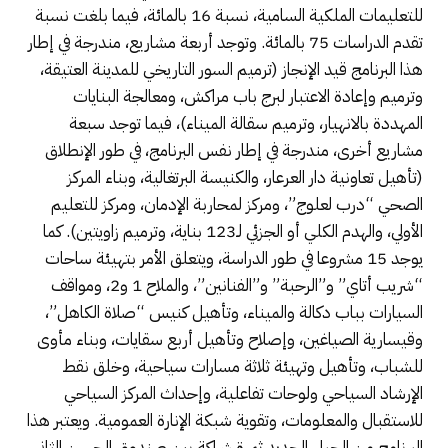
للتعليمات الملكية السامية، نسبة 16 بالمائة، فيما بلغت نسبة
تقدم الدراسات 75 بالمائة. وتوجد أربعة مشاريع، مندرجة في إطار
هذا البرنامج قيد الإنجاز (ترميم السور التاريخي للمدينة العتيقة،
وترميم وإعادة الاعتبار لبرج باب مراكش، ومعالجة البنايات
المهددة بالانهيار، وترميم سقالة الميناء)، فيما توجد سبعة
مشاريع أخرى، مندرجة في إطار نفس البرنامج، في طور الإنطلاق
(تأهيل تعاونية دار العرعار، والكنيسة البرتغالية، وبناء المركز
الصحي “درب لعلوج”، ومركز لمحاربة الإدمان، ومركز للتعليم
الأولي، والهدم الكلي أو الجزئي لـ123 بناية، وترميم زاويتين). كما
يوجد 15 مشروعا في طور الدراسة، ويتعلق الأمر بتهيئة ساحات
“شريب أتاي” و”الرحبة” و”الفنانين”، والملاح 1 و2، ومواقف
السيارات بباب دكالة والميناء، وتأهيل كنيس “صلاة الكاهل”،
وقيسارية الصياغين، وإصلاح وتأهيل أربع سقايات، وبناء مأوى
للشباب، وتأهيل وتهيئة ثلاثة مسارات سياحية، وخلق نقط
الإرشاد السياحي ولوحات تفاعلية، وإحداث المركز السياحي
للاستقبال والمعلومات، وتقوية شبكة الإنارة العمومية. ويعتبر هذا
البرنامج من الجيل الجديد ثمرة شراكة بين صندوق الحسن الثاني