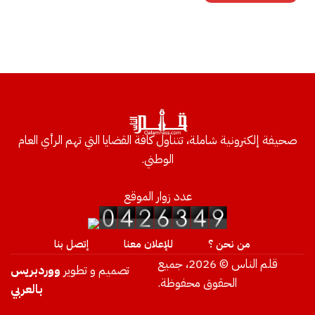
صحيفة إلكترونية شاملة، تتناول كافة القضايا التي تهم الرأي العام
الوطني.
عدد زوار الموقع
من نحن ؟
للإعلان معنا
إتصل بنا
قلم الناس © 2026، جميع
تصميم و تطوير
ووردبريس
الحقوق محفوظة.
بالعربي