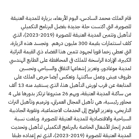
قام الملك محمد السادس، اليوم الأربعاء، بزيارة للمدينة العتيقة
للصويرة، التي اكتست حلة جديدة بفضل البرنامج التكميلي
لتأهيل وتثمين المدينة العتيقة للصويرة (2019-2023)، الذي
كلف استثمارات بقيمة 300 مليون درهم. وتجسد هذه الزيارة،
التي تعطي زخما قويا لجهود تثمين هذا الفضاء ذي القيمة التراثية
الكبيرة، الإرادة الراسخة للملك في المحافظة على الطابع الهندسي
لمدينة موغادور، وتعزيز إشعاعها الثقافي والسياحي وتحسين
ظروف عيش وعمل ساكنتها. وتعكس أيضا حرص الملك على
المتابعة عن قرب لورش التأهيل هذا، الذي يستفيد منه 13 ألف
من ساكنة المدينة العتيقة، ويهم 26 مشروعا ترتكز بدورها على 4
محاور رئيسية، هي تأهيل المجال العمراني، وترميم وتأهيل التراث
التاريخي، وتعزيز الولوج إلى الخدمات الاجتماعية، وتقوية الجاذبية
السياحية والاقتصادية للمدينة العتيقة للصويرة. وبلغت نسبة
تقدم إنجاز الأشغال الخاصة بالبرنامج التكميلي لتأهيل وتحديث
المدينة العتيقة للصويرة (2019-2023)، الذي تم إعداده طبقا