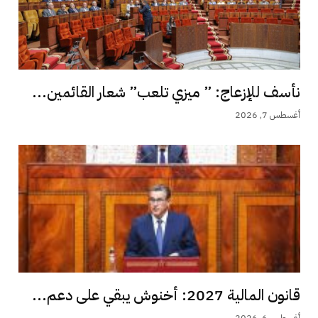
نأسف للإزعاج: ” ميزي تلعب” شعار القائمين...
أغسطس 7, 2026
قانون المالية 2027: أخنوش يبقي على دعم...
أغسطس 6, 2026