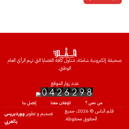
صحيفة إلكترونية شاملة، تتناول كافة القضايا التي تهم الرأي العام
الوطني.
عدد زوار الموقع
من نحن ؟
للإعلان معنا
إتصل بنا
قلم الناس © 2026، جميع
تصميم و تطوير
ووردبريس
الحقوق محفوظة.
بالعربي