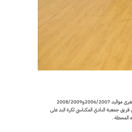
نظمت عصبة جهة فاس مكناس صباح اليوم بمكناس ،تحت إشراف الجامعة الملكية المغربية لكرة اليد ،بطولة الفئات الصغرى مواليد 2006/2007و2008/2009
ريق جمعية النادي المكناسي لكرة اليد على