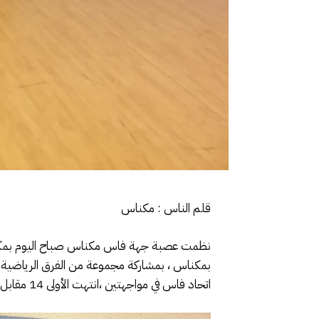
قلم الناس : مكناس
بمكناس ، بمشاركة مجموعة من الفرق الرياضية ا
اتحاد فاس في مواجهتين ،انتهت الأولى 14 مقابل 4والفئة الثانية 21مقابل 11ليحتل بذلك الكوديم الصف الأول ويفوز بهذه المحطة .