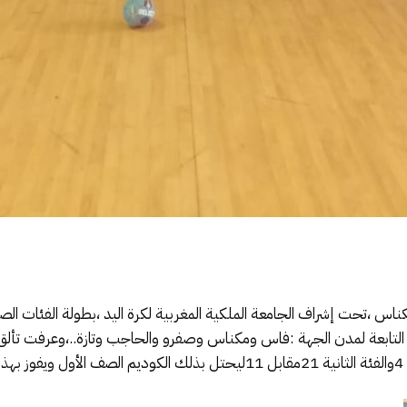
لتابعة لمدن الجهة :فاس ومكناس وصفرو والحاجب وتازة..،وعرفت تألق ف