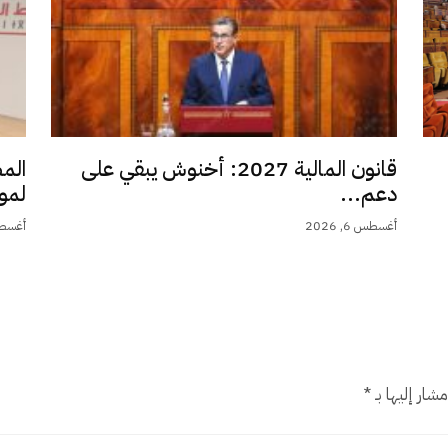
قانون المالية 2027: أخنوش يبقي على
الم
دعم...
لمو
أغسطس 6, 2026
أغسطس 6,
شار إليها بـ
*