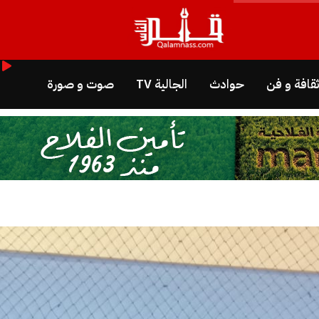
قافة و فن
حوادث
الجالية TV
صوت و صورة