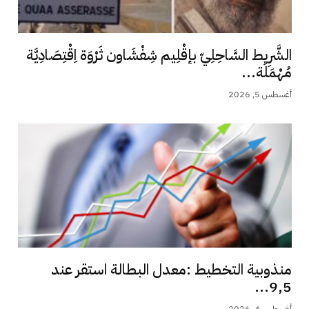
الشَّرِيط السَّاحِلِيّ بإقْلِيم شِفْشَاون ثَرْوَة اِقْتِصَادِيَّة
مُهْمَلَة...
أغسطس 5, 2026
منذوبية التخطيط :معدل البطالة استقر عند
9,5...
أغسطس 4, 2026